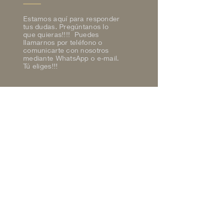
Estamos aquí para responder
tus dudas. Pregúntanos lo
que quieras!!!! Puedes
llamarnos por teléfono o
comunicarte con nosotros
mediante WhatsApp o e-mail.
Tú eliges!!!
Teléfono
+34 651 49 31 21
Correo electrónico
casaruralmensin@gmail.com
Declaración de